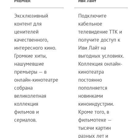
PREMIER
Иви Лайт
Эксклюзивный
Подключите
контент для
кабельное
ценителей
телевидение ТТК и
качественного,
получите доступ к
интересного кино.
Иви Лайт на
Громкие хиты,
выгодных условиях.
нашумевшие
Коллекция онлайн-
премьеры — в
кинотеатра
онлайн-кинотеатре
постоянно
собрана
пополняется
великолепная
новинками
коллекция
киноиндустрии.
фильмов и
Кроме того, в
сериалов.
фильмотеке —
тысячи картин
разных лет и