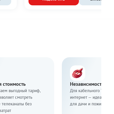
я стоимость
Независимость от 
аем выгодный тариф,
Для кабельного ТВ не 
зволяет смотреть
интернет — идеальное
 телеканалы без
для дачи и пожилых р
затрат