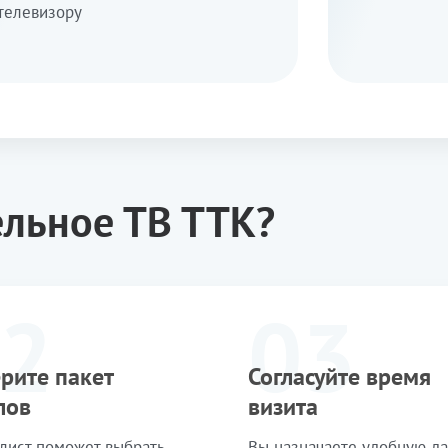
телевизору
ельное ТВ ТТК?
2
03
рите пакет
Согласуйте время
лов
визита
лист поможет выбрать
Вы назначаете удобную да