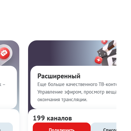
Расширенный
к –
Еще больше качественного ТВ-контента!
Управление эфиром, просмотр вещания п
окончания трансляции.
199 каналов
в
Подключить
Список кана