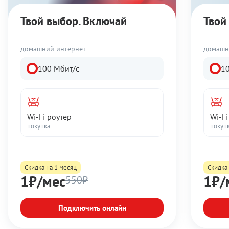
Твой выбор. Включай
Твой
домашний интернет
домашн
100 Мбит/с
1
Wi-Fi роутер
Wi-Fi
покупка
покуп
Скидка на 1 месяц
Скидка 
1₽/мес
1₽/
550₽
Подключить онлайн