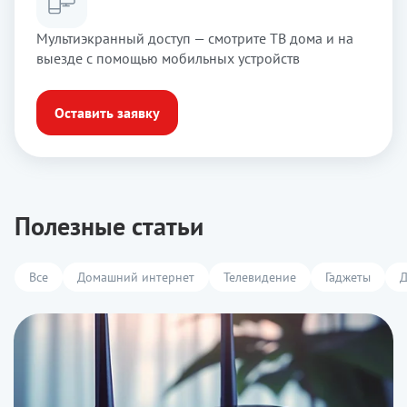
Мультиэкранный доступ — смотрите ТВ дома и на
выезде с помощью мобильных устройств
Оставить заявку
Полезные статьи
Все
Домашний интернет
Телевидение
Гаджеты
Д