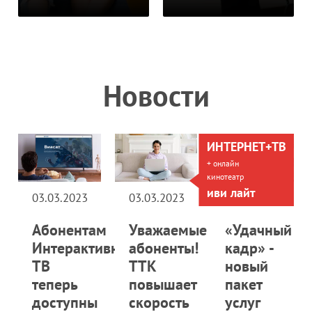
Новости
ИНТЕРНЕТ+ТВ
+ онлайн
кинотеатр
иви лайт
03.03.2023
03.03.2023
09.03.2023
Абонентам
Уважаемые
«Удачный
Интерактивного
абоненты!
кадр» -
ТВ
ТТК
новый
теперь
повышает
пакет
доступны
скорость
услуг