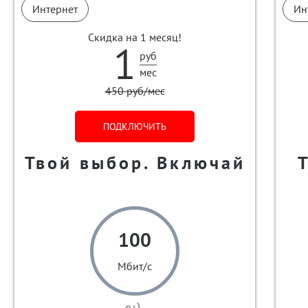
Интернет
Ин
Скидка на 1 месяц!
1
руб
мес
450 руб/мес
ПОДКЛЮЧИТЬ
Твой выбор. Включай
100
Мбит/с