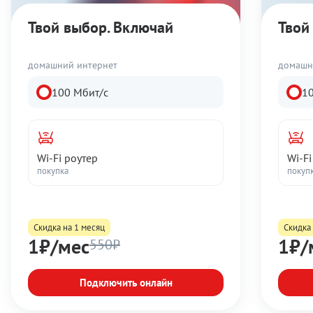
Твой выбор. Включай
Твой
домашний интернет
домашн
100 Мбит/с
1
Wi-Fi роутер
Wi-Fi
покупка
покуп
Скидка на 1 месяц
Скидка 
1₽/мес
1₽/
550₽
Подключить онлайн