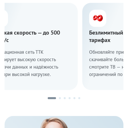
окая скорость — до 500
Безлимитный т
т/с
тарифах
овационная сеть ТТК
Обновляйте прил
антирует высокую скорость
скачивайте больш
едачи данных и надёжность
смотрите ТВ — ни
е при высокой нагрузке.
ограничений по о