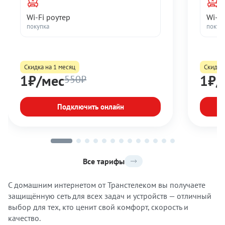
Wi-Fi роутер
Wi-Fi
покупка
покуп
Скидка на 1 месяц
Скидка 
1₽/мес
1₽/
550₽
Подключить онлайн
Все тарифы
С домашним интернетом от Транстелеком вы получаете
защищённую сеть для всех задач и устройств — отличный
выбор для тех, кто ценит свой комфорт, скорость и
качество.