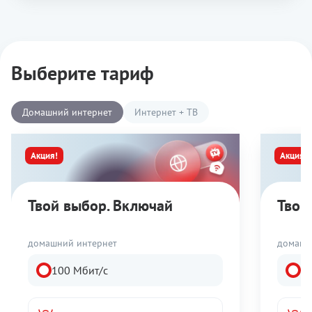
Выберите тариф
Домашний интернет
Интернет + ТВ
Акция!
Акция!
Твой выбор. Включай
Твой
домашний интернет
домашн
100 Мбит/с
1