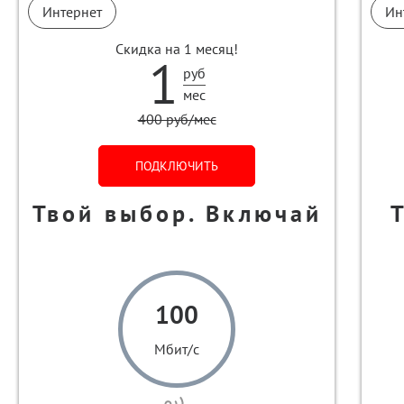
Интернет
Ин
Скидка на 1 месяц!
1
руб
мес
400 руб/мес
ПОДКЛЮЧИТЬ
Твой выбор. Включай
100
Мбит/с