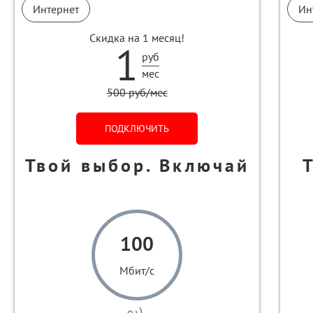
Интернет
Ин
Скидка на 1 месяц!
1
руб
мес
500 руб/мес
ПОДКЛЮЧИТЬ
Твой выбор. Включай
100
Мбит/с