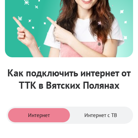
Как подключить интернет от
ТТК в Вятских Полянах
Тарифы
Интернет
Интернет с ТВ