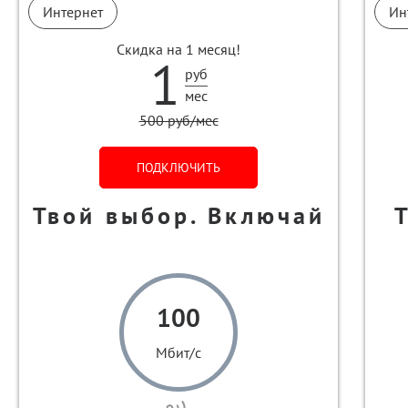
Интернет
Ин
Скидка на 1 месяц!
1
руб
мес
500 руб/мес
ПОДКЛЮЧИТЬ
Твой выбор. Включай
100
Мбит/с