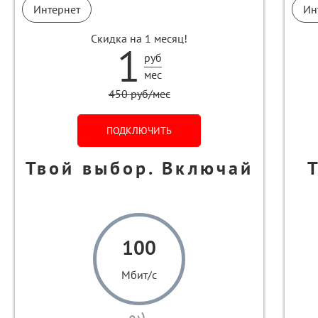
Интернет
Ин
Скидка на 1 месяц!
1
руб
мес
450 руб/мес
ПОДКЛЮЧИТЬ
Твой выбор. Включай
100
Мбит/с