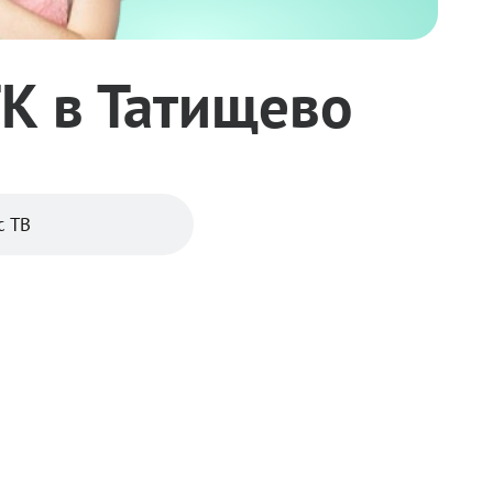
ТК в Татищево
с ТВ