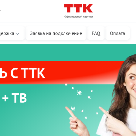
т
держка
Заявка на подключение
FAQ
Оплата
 С ТТК
 + ТВ