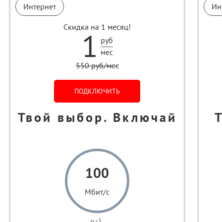
Интернет
Ин
Скидка на 1 месяц!
1
руб
мес
550 руб/мес
ПОДКЛЮЧИТЬ
Твой выбор. Включай
100
Мбит/с