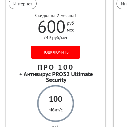
Интернет
Ин
Скидка на 2 месяца!
600
руб
мес
749 руб/мес
ПОДКЛЮЧИТЬ
ПРО 100
100
Мбит/с