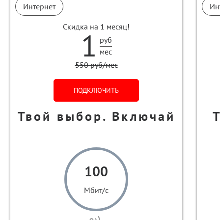
Интернет
Ин
Скидка на 1 месяц!
1
руб
мес
550 руб/мес
ПОДКЛЮЧИТЬ
Твой выбор. Включай
100
Мбит/с