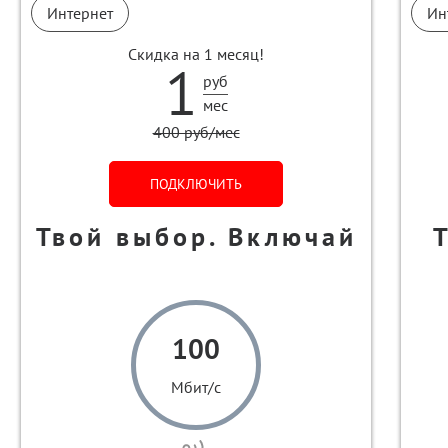
Интернет
Ин
Скидка на 1 месяц!
1
руб
мес
400 руб/мес
ПОДКЛЮЧИТЬ
Твой выбор. Включай
100
Мбит/с