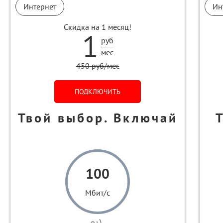
Интернет
Ин
Скидка на 1 месяц!
1
руб
мес
450 руб/мес
ПОДКЛЮЧИТЬ
Твой выбор. Включай
100
Мбит/с