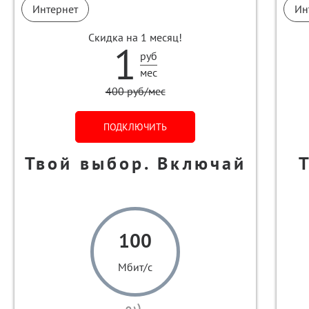
Интернет
Ин
Скидка на 1 месяц!
1
руб
мес
400 руб/мес
ПОДКЛЮЧИТЬ
Твой выбор. Включай
100
Мбит/с