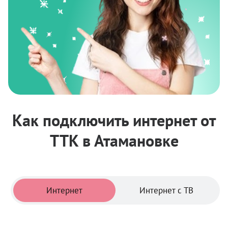
Как подключить интернет от
ТТК в Атамановке
Тарифы
Интернет
Интернет с ТВ