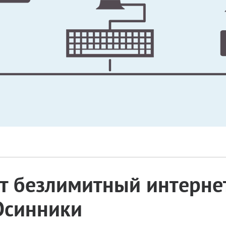
 безлимитный интернет
 Осинники