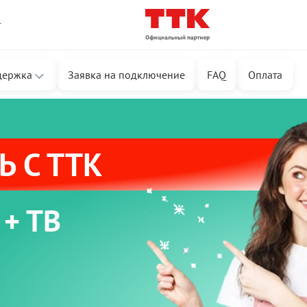
т
держка
Заявка на подключение
FAQ
Оплата
 С ТТК
 + ТВ