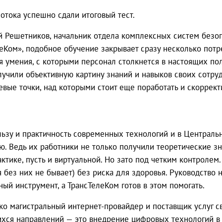
отока успешно сдали итоговый тест.
ий Решетников, начальник отдела комплексных систем безо
еКом», подобное обучение закрывает сразу несколько потр
я умения, с которыми персонал столкнется в настоящих по
учили объективную картину знаний и навыков своих сотрудн
евые точки, над которыми стоит еще поработать и скоррект
ьзу и практичность современных технологий и в Централь
. Ведь их работники не только получили теоретические зн
ктике, пусть и виртуальной. Но зато под четким контролем
я без них не бывает) без риска для здоровья. Руководство
ый инструмент, а ТрансТелеКом готов в этом помогать.
ко магистральный интернет-провайдер и поставщик услуг св
хся направлений — это внедрение цифровых технологий в 