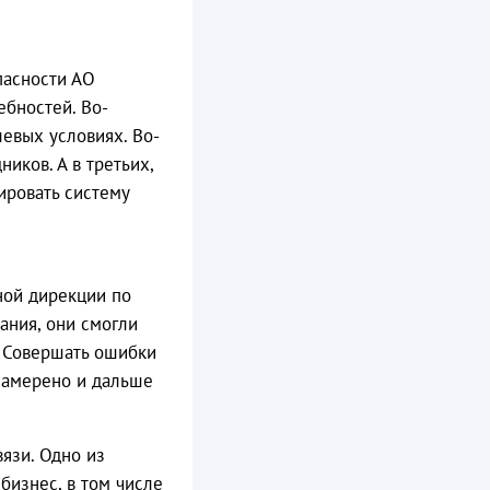
пасности АО
ебностей. Во-
левых условиях. Во-
иков. А в третьих,
ировать систему
ной дирекции по
ания, они смогли
. Совершать ошибки
 намерено и дальше
язи. Одно из
бизнес, в том числе