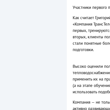
Участники первого п
Как считает Григор
«Компания ТрансТел
первых, тренируютс
вторых, клиенты пол
стали понятные бол
подготовки.
Высоко оценили пол
тепловодоснабжению
применить их на пра
(а на этапе обучени
использовать подобн
Компания — не толь
активно развивающи