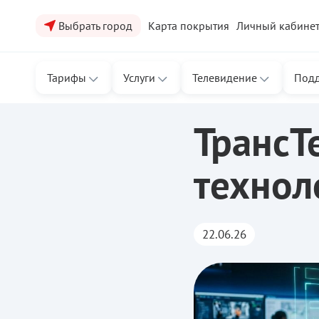
Выбрать город
Карта покрытия
Личный кабине
Тарифы
Услуги
Телевидение
Под
ТТК
/
Новости ТТК
/
ТрансТелеКом обучает VR-технология
ТрансТ
технол
22.06.26