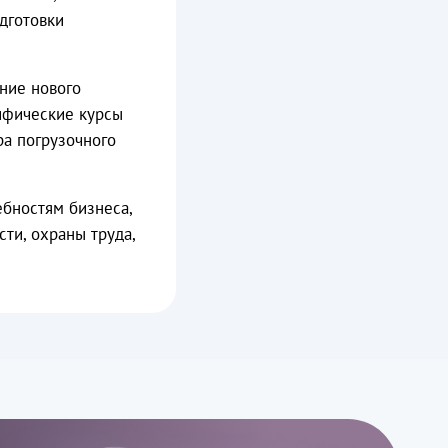
дготовки
ние нового
цифические курсы
ра погрузочного
ебностям бизнеса,
и, охраны труда,