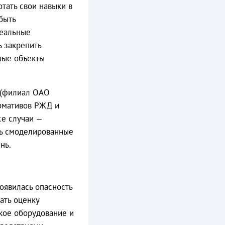
тать свои навыки в
быть
реальные
ь закрепить
ные объекты
 (филиал ОАО
ормативов РЖД и
се случаи —
ть смоделированные
нь.
оявилась опасность
ать оценку
кое оборудование и