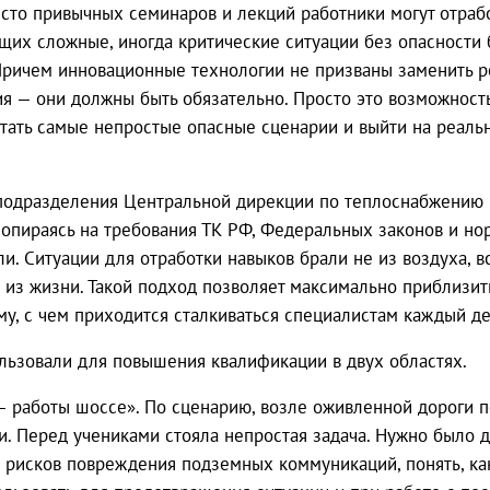
есто привычных семинаров и лекций работники могут отрабо
щих сложные, иногда критические ситуации без опасности 
Причем инновационные технологии не призваны заменить 
ия — они должны быть обязательно. Просто это возможност
тать самые непростые опасные сценарии и выйти на реаль
 подразделения Центральной дирекции по теплоснабжению
 опираясь на требования ТК РФ, Федеральных законов и н
и. Ситуации для отработки навыков брали не из воздуха, в
из жизни. Такой подход позволяет максимально приблизи
му, с чем приходится сталкиваться специалистам каждый де
льзовали для повышения квалификации в двух областях.
 работы шоссе». По сценарию, возле оживленной дороги п
. Перед учениками стояла непростая задача. Нужно было д
, рисков повреждения подземных коммуникаций, понять, ка