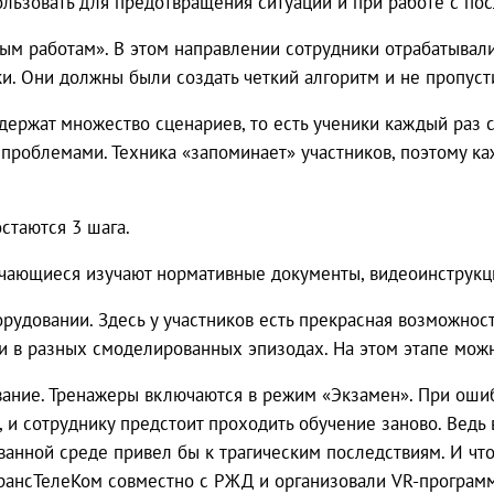
ьзовать для предотвращения ситуации и при работе с пос
вым работам». В этом направлении сотрудники отрабатывал
ки. Они должны были создать четкий алгоритм и не пропусти
одержат множество сценариев, то есть ученики каждый раз 
проблемами. Техника «запоминает» участников, поэтому 
стаются 3 шага.
учающиеся изучают нормативные документы, видеоинструкц
рудовании. Здесь у участников есть прекрасная возможност
и в разных смоделированных эпизодах. На этом этапе мож
ание. Тренажеры включаются в режим «Экзамен». При оши
, и сотруднику предстоит проходить обучение заново. Ведь
ованной среде привел бы к трагическим последствиям. И чт
рансТелеКом совместно с РЖД и организовали VR-программ