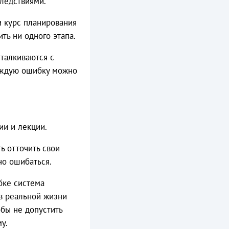
ледствиями.
и курс планирования
ть ни одного этапа.
сталкиваются с
каждую ошибку можно
ии и лекции.
ь отточить свои
но ошибаться.
бке система
 в реальной жизни
обы не допустить
у.