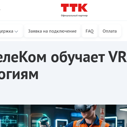
т
держка
Заявка на подключение
FAQ
Оплата
м
елеКом обучает VR
огиям