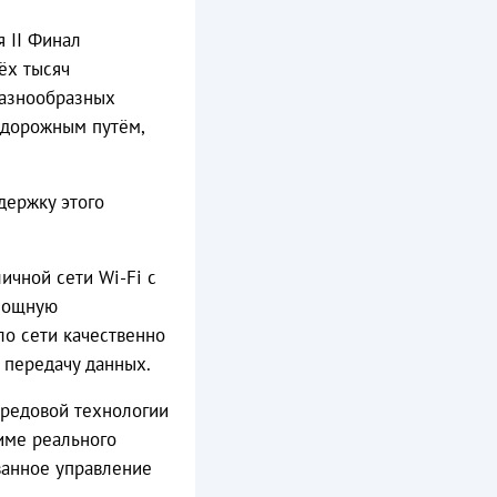
я II Финал
ёх тысяч
разнообразных
одорожным путём,
держку этого
ичной сети Wi-Fi с
 мощную
ло сети качественно
 передачу данных.
редовой технологии
име реального
ванное управление