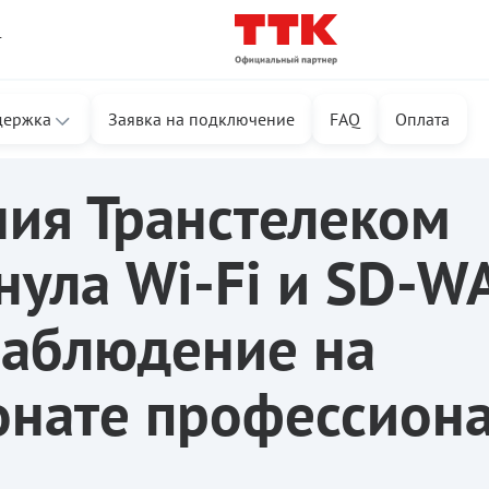
т
держка
Заявка на подключение
FAQ
Оплата
Wi-Fi и SD-WAN видеонаблюдение на Чемпионате профессионалов РЖД
ия Транстелеком
нула Wi-Fi и SD-W
аблюдение на
нате профессион