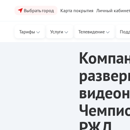
Выбрать город
Карта покрытия
Личный кабине
Тарифы
Услуги
Телевидение
Под
ТТК
/
Новости ТТК
/
Компания Транстелеком развернула 
Компан
развер
видеон
Чемпио
РЖД