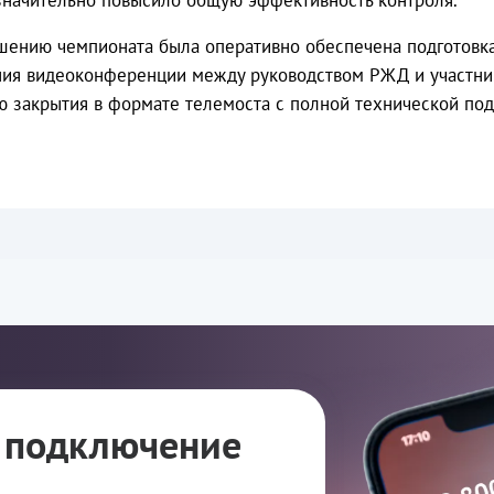
 значительно повысило общую эффективность контроля.
ршению чемпионата была оперативно обеспечена подготовк
ия видеоконференции между руководством РЖД и участник
 закрытия в формате телемоста с полной технической по
а подключение