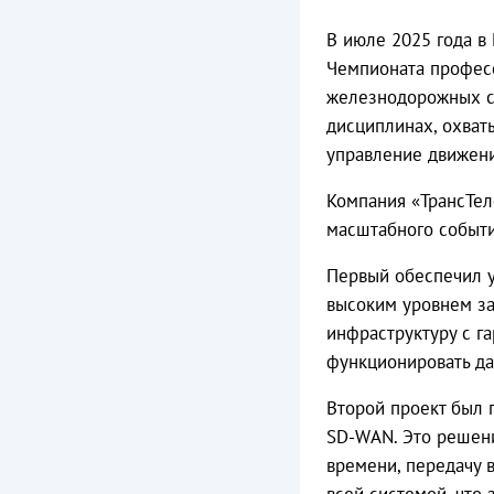
В июле 2025 года в
Чемпионата професс
железнодорожных сп
дисциплинах, охват
управление движени
Компания «ТрансТел
масштабного событи
Первый обеспечил у
высоким уровнем з
инфраструктуру с г
функционировать да
Второй проект был
SD-WAN. Это решен
времени, передачу 