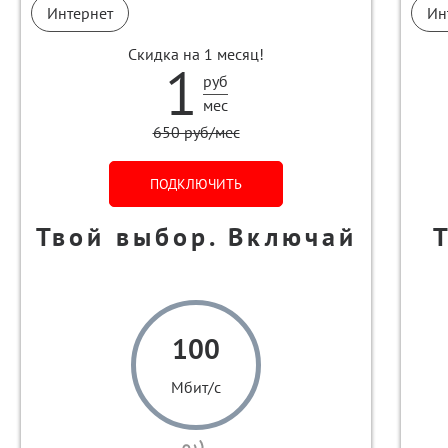
Интернет
Ин
Скидка на 1 месяц!
1
руб
мес
650 руб/мес
ПОДКЛЮЧИТЬ
Твой выбор. Включай
100
Мбит/с