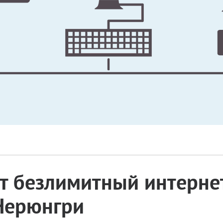
 безлимитный интернет
 Нерюнгри