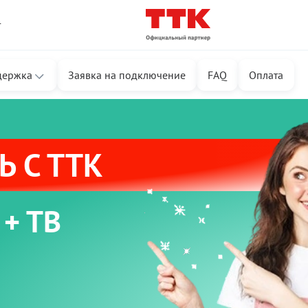
т
держка
Заявка на подключение
FAQ
Оплата
 С ТТК
 + ТВ