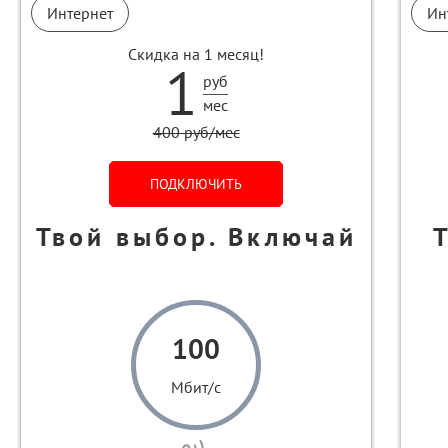
Интернет
Ин
Скидка на 1 месяц!
1
руб
мес
400 руб/мес
ПОДКЛЮЧИТЬ
Твой выбор. Включай
100
Мбит/с