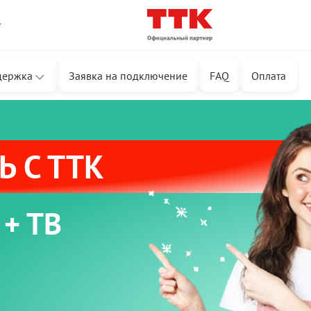
т
держка
Заявка на подключение
FAQ
Оплата
 С ТТК
 + ТВ