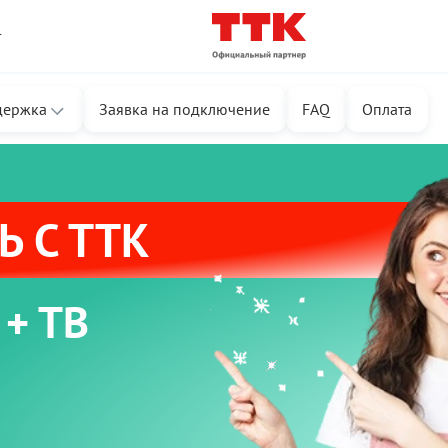
т
держка
Заявка на подключение
FAQ
Оплата
 С ТТК
 + ТВ