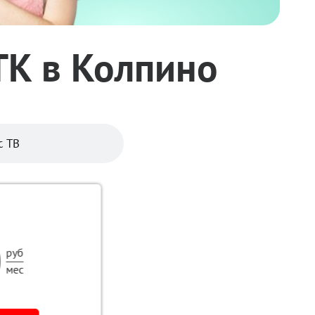
ТК в Колпино
с ТВ
0
руб
мес