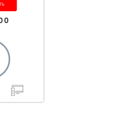
ТЬ
00