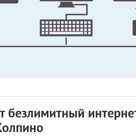
 безлимитный интернет
 Колпино