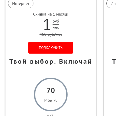
Интернет
Ин
Скидка на 1 месяц!
1
руб
мес
450 руб/мес
ПОДКЛЮЧИТЬ
Твой выбор. Включай
70
Мбит/с