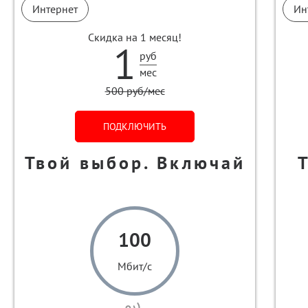
Интернет
Ин
Скидка на 1 месяц!
1
руб
мес
500 руб/мес
ПОДКЛЮЧИТЬ
Твой выбор. Включай
100
Мбит/с