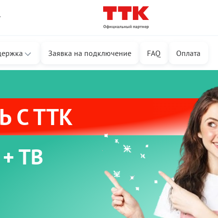
т
держка
Заявка на подключение
FAQ
Оплата
 С ТТК
 + ТВ