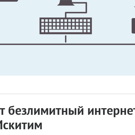
 безлимитный интернет
 Искитим