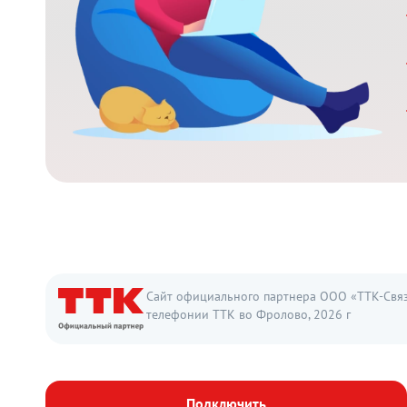
Сайт официального партнера ООО «ТТК-Связь
телефонии ТТК во Фролово, 2026 г
Подключить