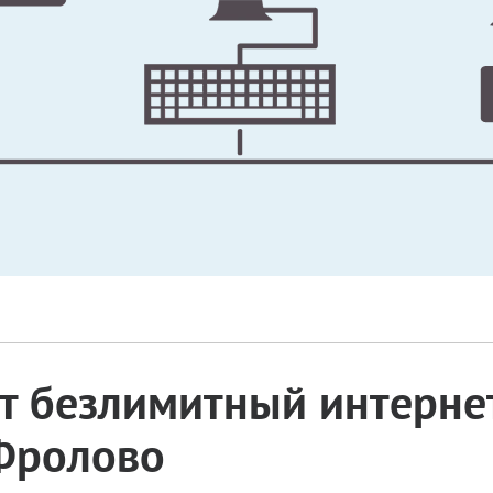
 безлимитный интернет
 Фролово