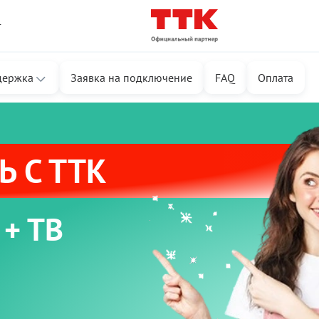
т
держка
Заявка на подключение
FAQ
Оплата
 С ТТК
 + ТВ