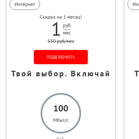
Интернет
Ин
Скидка на 1 месяц!
1
руб
мес
550 руб/мес
ПОДКЛЮЧИТЬ
Твой выбор. Включай
100
Мбит/с