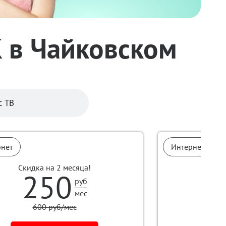
К в Чайковском
с ТВ
рнет
Интернет
Скидка на 2 месяца!
250
руб
мес
600 руб/мес