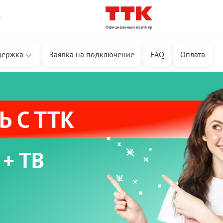
т
держка
Заявка на подключение
FAQ
Оплата
 С ТТК
 + ТВ