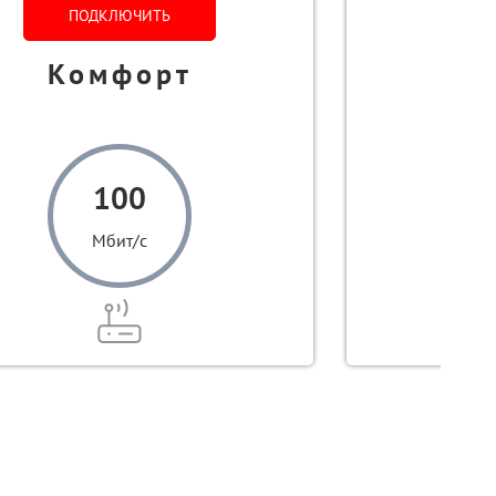
ПОДКЛЮЧИТЬ
Комфорт
Т
100
Мбит/с