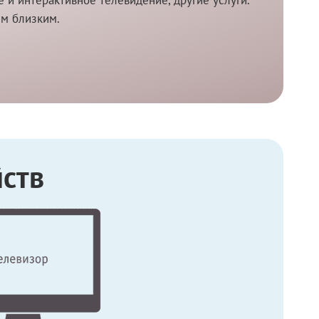
им близким.
ств