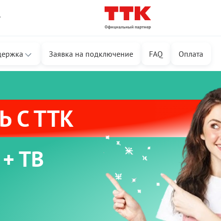
т
держка
Заявка на подключение
FAQ
Оплата
 С ТТК
 + ТВ