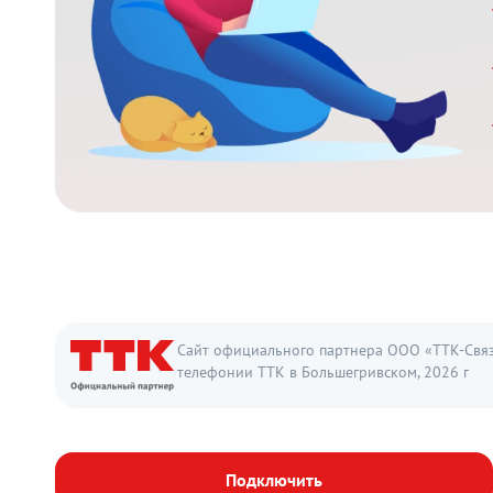
Сайт официального партнера ООО «ТТК-Связь
телефонии ТТК в Большегривском, 2026 г
Подключить