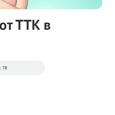
от ТТК в
с ТВ