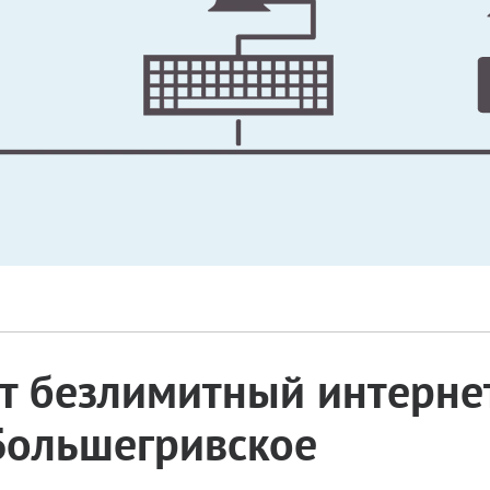
 безлимитный интернет
 Большегривское