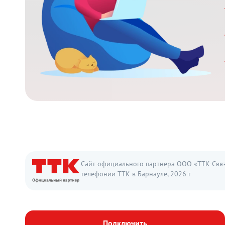
Сайт официального партнера ООО «ТТК-Связь
телефонии ТТК в Барнауле, 2026 г
Подключить