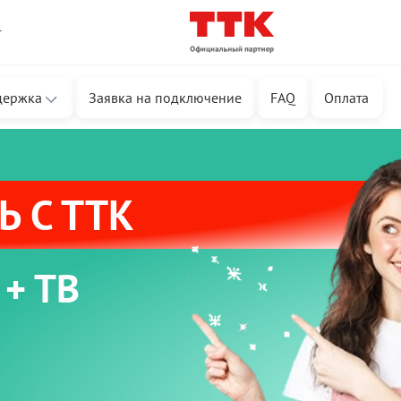
т
держка
Заявка на подключение
FAQ
Оплата
 С ТТК
 + ТВ