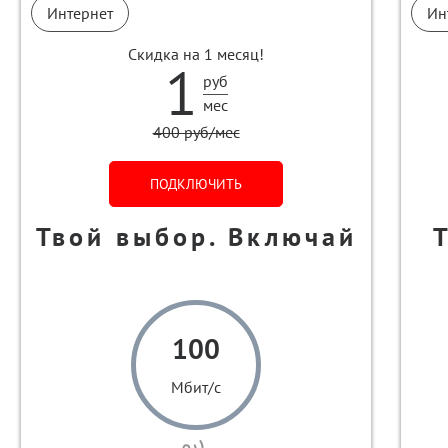
Интернет
Ин
Скидка на 1 месяц!
1
руб
мес
400 руб/мес
ПОДКЛЮЧИТЬ
Твой выбор. Включай
100
Мбит/с