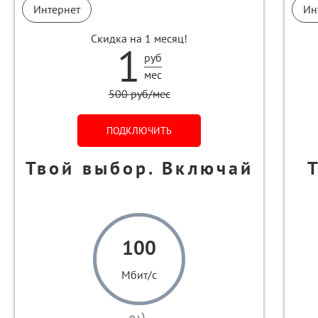
Интернет
Ин
Скидка на 1 месяц!
1
руб
мес
500 руб/мес
ПОДКЛЮЧИТЬ
Твой выбор. Включай
100
Мбит/с