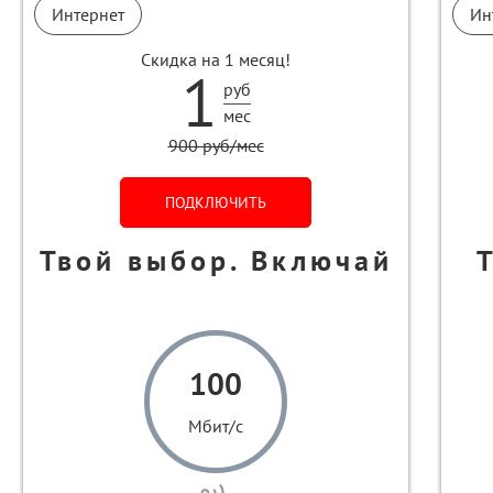
Интернет
Ин
Скидка на 1 месяц!
1
руб
мес
900 руб/мес
ПОДКЛЮЧИТЬ
Твой выбор. Включай
100
Мбит/с